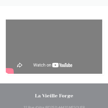
La Vieille Forge
((ανοίγει σε νέ
32 Rue d'Aha (RD252) 44420 MESQUER