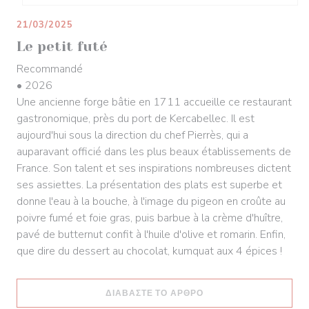
21/03/2025
Le petit futé
Recommandé
• 2026
Une ancienne forge bâtie en 1711 accueille ce restaurant
gastronomique, près du port de Kercabellec. Il est
aujourd'hui sous la direction du chef Pierrès, qui a
auparavant officié dans les plus beaux établissements de
France. Son talent et ses inspirations nombreuses dictent
ses assiettes. La présentation des plats est superbe et
donne l'eau à la bouche, à l'image du pigeon en croûte au
poivre fumé et foie gras, puis barbue à la crème d'huître,
pavé de butternut confit à l'huile d'olive et romarin. Enfin,
que dire du dessert au chocolat, kumquat aux 4 épices !
((ΑΝΟΊΓΕΙ ΣΕ ΝΈΟ ΠΑ
ΔΙΑΒΆΣΤΕ ΤΟ ΆΡΘΡΟ