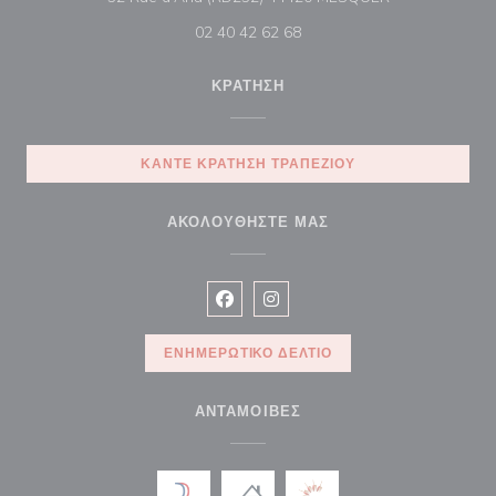
02 40 42 62 68
ΚΡΆΤΗΣΗ
ΚΆΝΤΕ ΚΡΆΤΗΣΗ ΤΡΑΠΕΖΙΟΎ
ΑΚΟΛΟΥΘΉΣΤΕ ΜΑΣ
Facebook ((ανοίγει σε νέο παράθυρ
Instagram ((ανοίγει σε νέο π
ΕΝΗΜΕΡΩΤΙΚΌ ΔΕΛΤΊΟ
ΑΝΤΑΜΟΙΒΈΣ