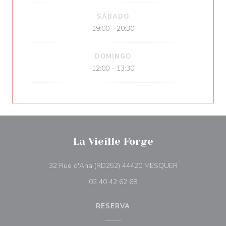
SÁBADO
19:00 - 20:30
DOMINGO
12:00 - 13:30
La Vieille Forge
((abre numa nov
32 Rue d'Aha (RD252) 44420 MESQUER
02 40 42 62 68
RESERVA