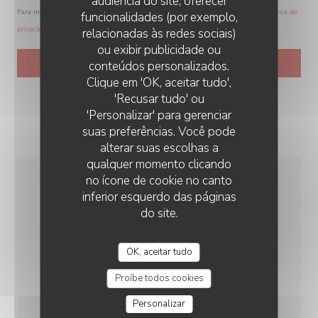
audiência do site, oferecer
Para mais informações sobre o tratamento dos seus dados, consulte a nossa
política de
funcionalidades (por exemplo,
privacidade
.
relacionadas às redes sociais)
ou exibir publicidade ou
conteúdos personalizados.
LA VIEILLE FORGE
Clique em 'OK, aceitar tudo',
'Recusar tudo' ou
'Personalizar' para gerenciar
suas preferências. Você pode
alterar suas escolhas a
qualquer momento clicando
no ícone de cookie no canto
INFORMAÇÕES GERAIS
inferior esquerdo das páginas
do site.
CULINÁRIA
OK, aceitar tudo
Caseiro, produtos frescos
Proíbe todos cookies
SERVIÇOS
Personalizar
Interdit aux chiens