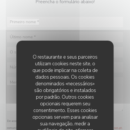
Preencha o formulário abaixo!
O restaurante e seus parceiros
utilizam cookies neste site, o
que pode implicar na coleta de
dados pessoais. Os cookies
denominados «necessários»
são obrigatórios e instalados
por padrão. Outros cookies
opcionais requerem seu
consentimento. Esses cookies
opcionais servem para analisar
De acordo com a legislação de proteção de dados, tem o direito de se opor a
sua navegação, medir a
comunicações de marketing. Pode registar-se na Lista Robinson através de
robinson.pt
.