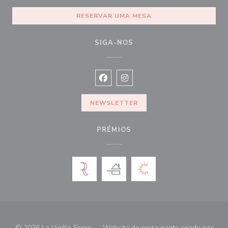
RESERVAR UMA MESA
SIGA-NOS
Facebook ((abre numa nova janela))
Instagram ((abre numa nova ja
NEWSLETTER
PRÉMIOS
© 2026 La Vieille Forge — Website do restaurante criado por