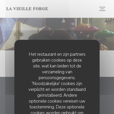
Cookies beheer paneel
LA VIEILLE FORGE
Het restaurant en zijn partners
gebruiken cookies op deze
site, wat kan leiden tot de
verzameling van
persoonsgegevens.
'Noodzakelijke' cookies zijn
verplicht en worden standaard
La Vieille Forge
geïnstalleerd. Andere
optionele cookies vereisen uw
((opent in een 
32 Rue d'Aha (RD252) 44420 MESQUER
toestemming. Deze optionele
02 40 42 62 68
cookies worden gebruikt om