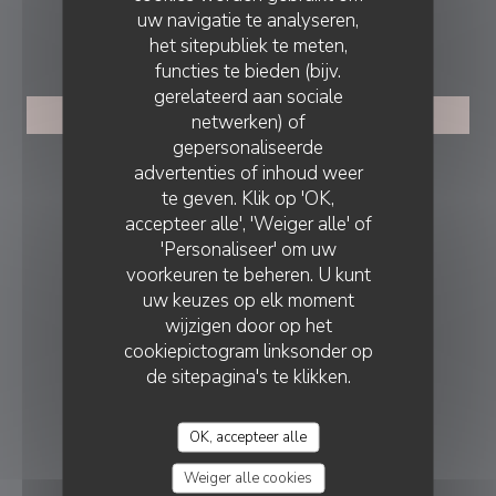
uw navigatie te analyseren,
RESERVERING
het sitepubliek te meten,
functies te bieden (bijv.
gerelateerd aan sociale
RESERVEER EEN TAFEL
netwerken) of
gepersonaliseerde
LA VIEILLE FORGE
advertenties of inhoud weer
VOLG ONS
te geven. Klik op 'OK,
accepteer alle', 'Weiger alle' of
'Personaliseer' om uw
Facebook ((opent in een nieuw vens
Instagram ((opent in een nieu
voorkeuren te beheren. U kunt
uw keuzes op elk moment
NIEUWSBRIEF
wijzigen door op het
cookiepictogram linksonder op
BELONINGEN
de sitepagina's te klikken.
OK, accepteer alle
Weiger alle cookies